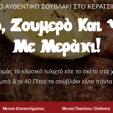
ΙΑ ΌΣΟΥΣ ΘΈΛΟΥΝ... ΚΑΝΟΝΙΚΌ ΦΑΓΗΤ
ς Μερίδες, Αυ
Γεύσεις.
υμερά καλαμάκια μέχρι χειροποίητες πατά
ι μερίδες μας γεμίζουν το τραπέζι και την
Μενού Καταστήματος
Μενού Πακέτου / Delivery