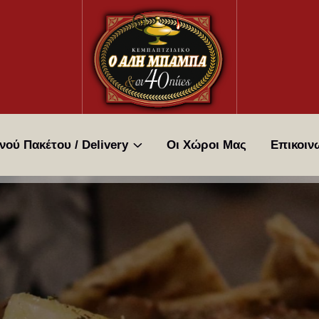
νού Πακέτου / Delivery
Οι Χώροι Μας
Επικοιν