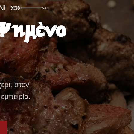
Ό!
θεντικές
τες και
 όρεξή σου.