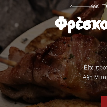
Γ
Πλούσιε
Από ζο
σαλάτες, ο