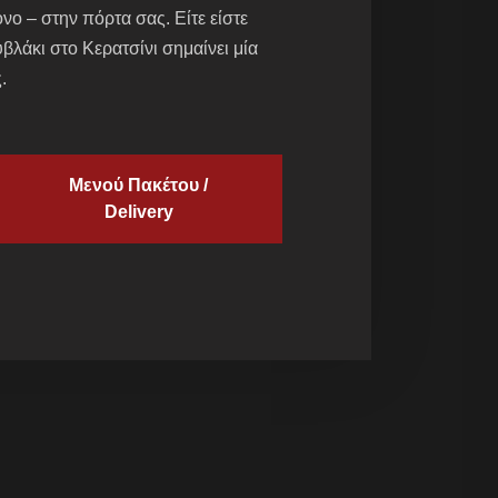
όνο – στην πόρτα σας. Είτε είστε
υβλάκι στο Κερατσίνι σημαίνει μία
.
Μενού Πακέτου /
Delivery