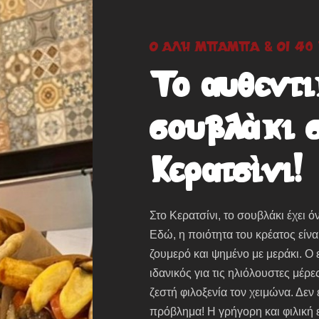
Ο ΑΛΉ ΜΠΑΜΠΆ & ΟΙ 40
Το αυθεντι
σουβλάκι 
Κερατσίνι!
Στο Κερατσίνι, το σουβλάκι έχει 
Εδώ, η ποιότητα του κρέατος είν
ζουμερό και ψημένο με μεράκι. Ο 
ιδανικός για τις ηλιόλουστες μέρ
ζεστή φιλοξενία τον χειμώνα. Δεν
πρόβλημα! Η γρήγορη και φιλική ε