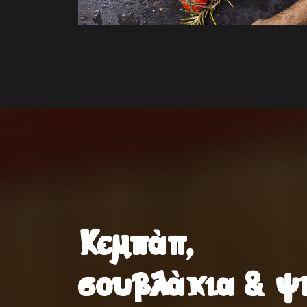
Κεμπάπ,
σουβλάκια & ψ