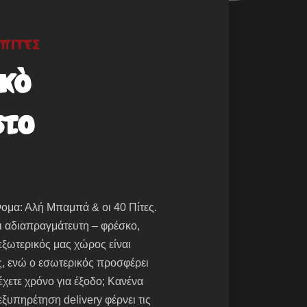
 ΠΊΤΕΣ
κό
στο
όνομα: Αλή Μπαμπά & οι 40 Πίτες.
αι αδιαπραγμάτευτη – φρέσκο,
εξωτερικός μας χώρος είναι
ες, ενώ ο εσωτερικός προσφέρει
 έχετε χρόνο για έξοδο; Κανένα
ξυπηρέτηση delivery φέρνει τις